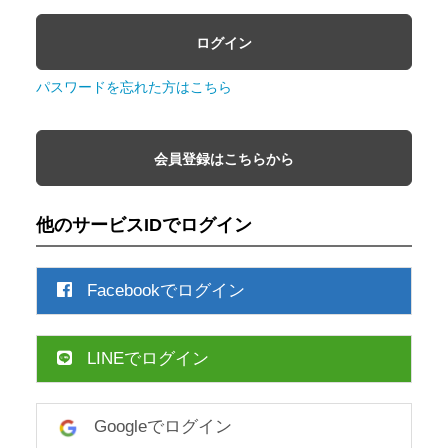
ログイン
パスワードを忘れた方はこちら
会員登録はこちらから
他のサービスIDでログイン
Facebookでログイン
LINEでログイン
Googleでログイン