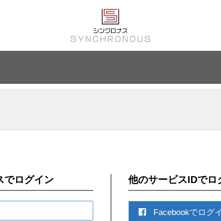
スでログイン
他のサービスIDでロ
Facebookでログ