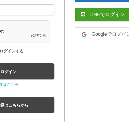
LINEでログイン
Googleでログイ
ログインする
ログイン
方はこちら
登録はこちらから