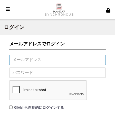
ログイン
メールアドレスでログイン
次回から自動的にログインする