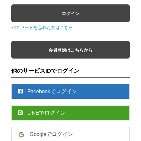
ログイン
パスワードを忘れた方はこちら
会員登録はこちらから
他のサービスIDでログイン
Facebookでログイン
LINEでログイン
Googleでログイン