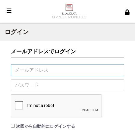
ログイン
メールアドレスでログイン
次回から自動的にログインする