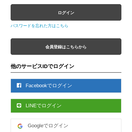
ログイン
パスワードを忘れた方はこちら
会員登録はこちらから
他のサービスIDでログイン
Facebookでログイン
LINEでログイン
Googleでログイン