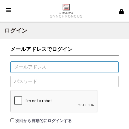
ログイン
メールアドレスでログイン
次回から自動的にログインする