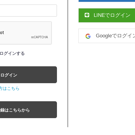
LINEでログイン
Googleでログイ
ログインする
ログイン
方はこちら
登録はこちらから