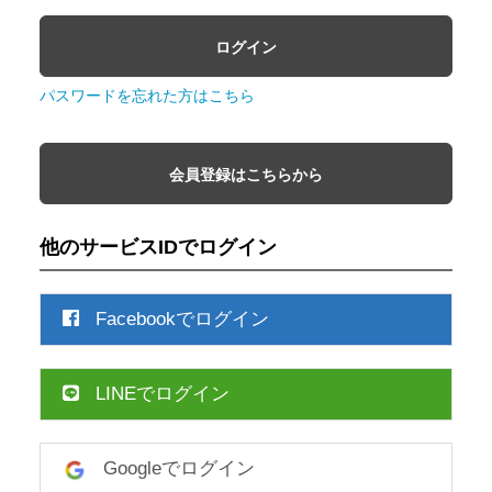
ログイン
パスワードを忘れた方はこちら
会員登録はこちらから
他のサービスIDでログイン
Facebookでログイン
LINEでログイン
Googleでログイン