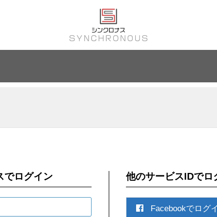
スでログイン
他のサービスIDでロ
Facebookでログ