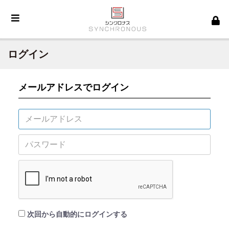
ログイン
メールアドレスでログイン
次回から自動的にログインする