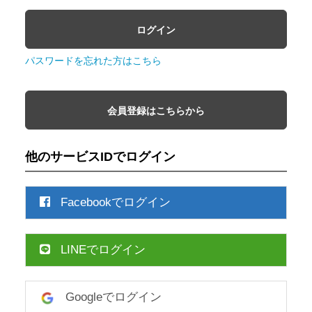
ログイン
パスワードを忘れた方はこちら
会員登録はこちらから
他のサービスIDでログイン
Facebookでログイン
LINEでログイン
Googleでログイン