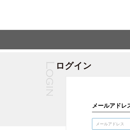
Login
ログイン
メールアドレ