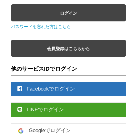
ログイン
パスワードを忘れた方はこちら
会員登録はこちらから
他のサービスIDでログイン
Facebookでログイン
LINEでログイン
Googleでログイン