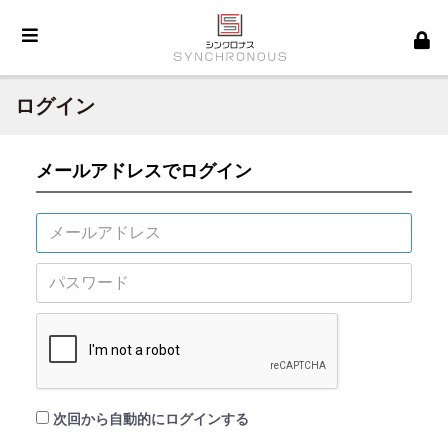
ログイン
メールアドレスでログイン
次回から自動的にログインする