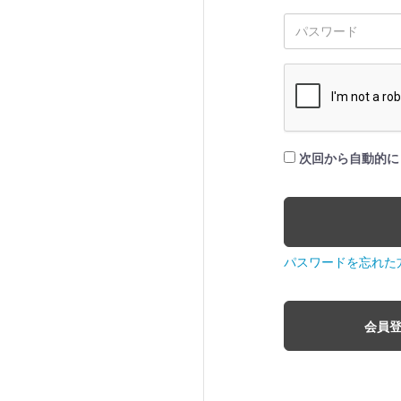
次回から自動的に
パスワードを忘れた
会員