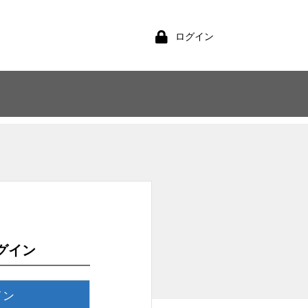
ログイン
グイン
イン