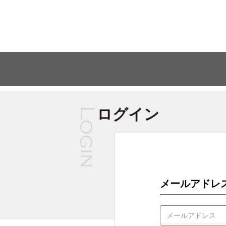
Login
ログイン
メールアドレ