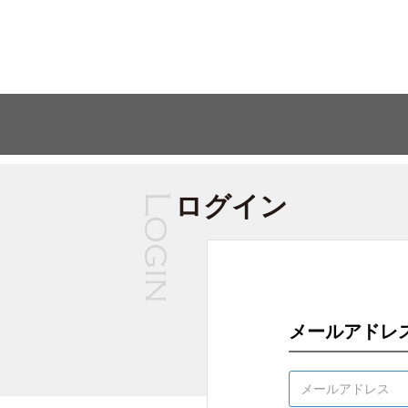
Login
ログイン
メールアドレ