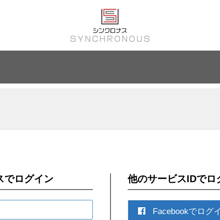
スでログイン
他のサービスIDでロ
Facebookでログ