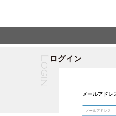
Login
ログイン
メールアドレ