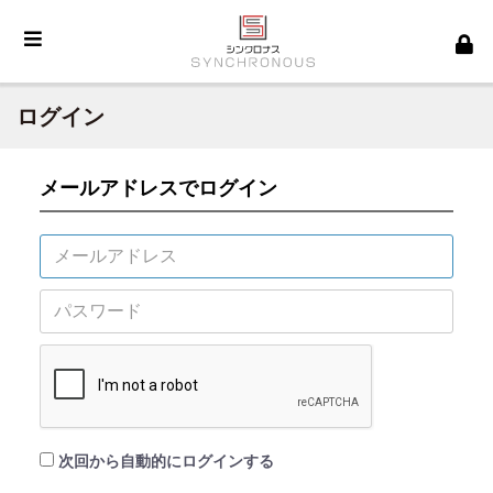
ログイン
メールアドレスでログイン
次回から自動的にログインする