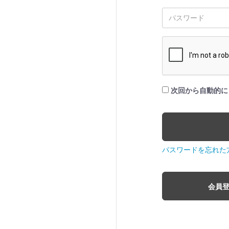
次回から自動的に
パスワードを忘れた
会員