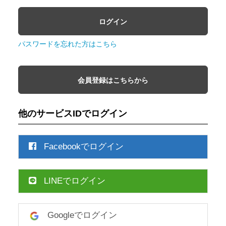
ログイン
パスワードを忘れた方はこちら
会員登録はこちらから
他のサービスIDでログイン
Facebookでログイン
LINEでログイン
Googleでログイン