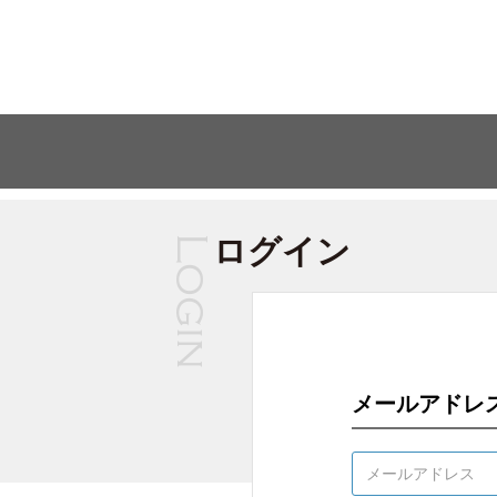
Login
ログイン
メールアドレ