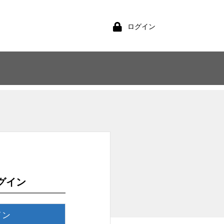
ログイン
グイン
イン