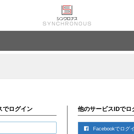
スでログイン
他のサービスIDでロ
Facebookでログ