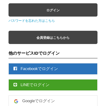
ログイン
パスワードを忘れた方はこちら
会員登録はこちらから
他のサービスIDでログイン
Facebookでログイン
LINEでログイン
Googleでログイン