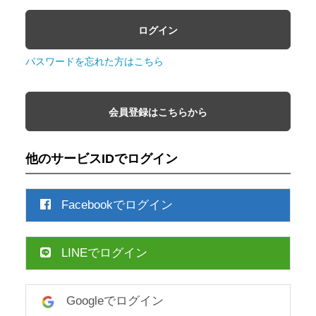
ログイン
パスワードを忘れた方はこちら
会員登録はこちらから
他のサービスIDでログイン
Facebookでログイン
LINEでログイン
Googleでログイン