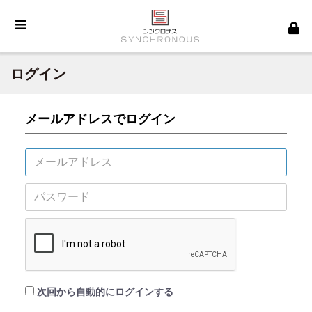
ログイン
メールアドレスでログイン
次回から自動的にログインする