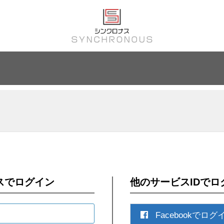
スでログイン
他のサービスIDでロ
Facebookでログ