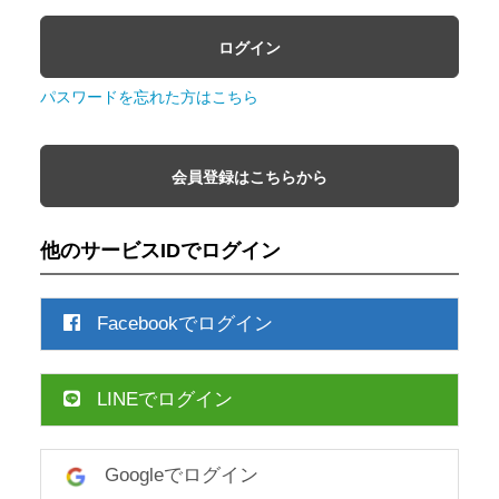
ログイン
パスワードを忘れた方はこちら
会員登録はこちらから
他のサービスIDでログイン
Facebookでログイン
LINEでログイン
Googleでログイン