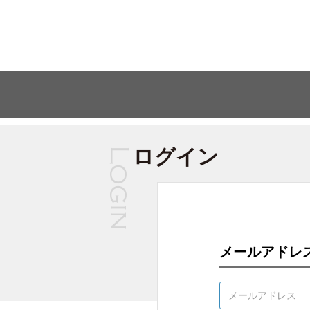
Login
ログイン
メールアドレ