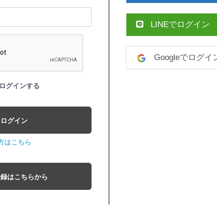
LINEでログイン
Googleでログイ
ログインする
ログイン
方はこちら
登録はこちらから