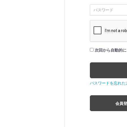
次回から自動的に
パスワードを忘れた
会員