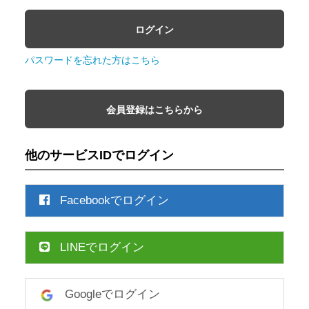
ログイン
パスワードを忘れた方はこちら
会員登録はこちらから
他のサービスIDでログイン
Facebookでログイン
LINEでログイン
Googleでログイン