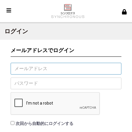
ログイン
メールアドレスでログイン
次回から自動的にログインする