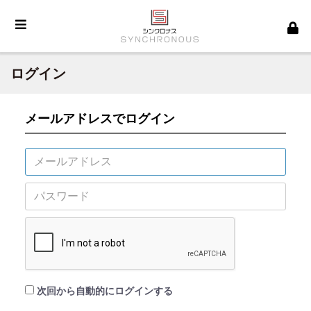
ログイン
メールアドレスでログイン
次回から自動的にログインする