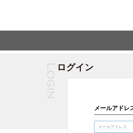
Login
ログイン
メールアドレ